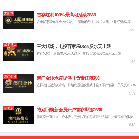
English