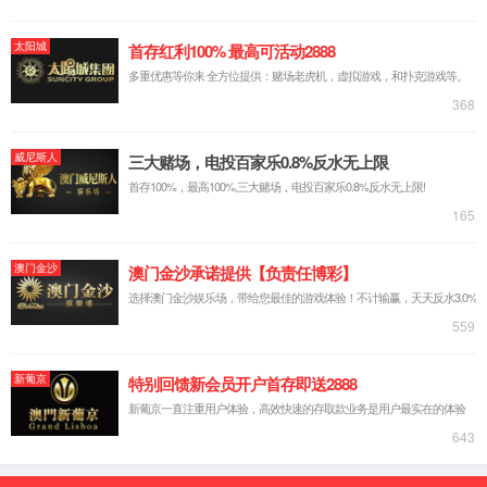
English