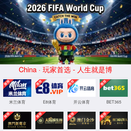
中国·918博天娱乐(股份有限公司)-官方网站