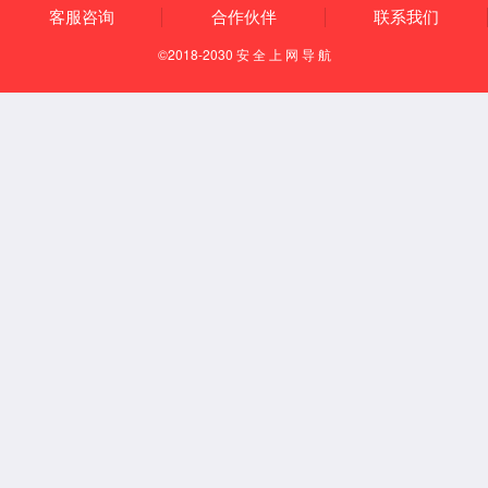
中文
English