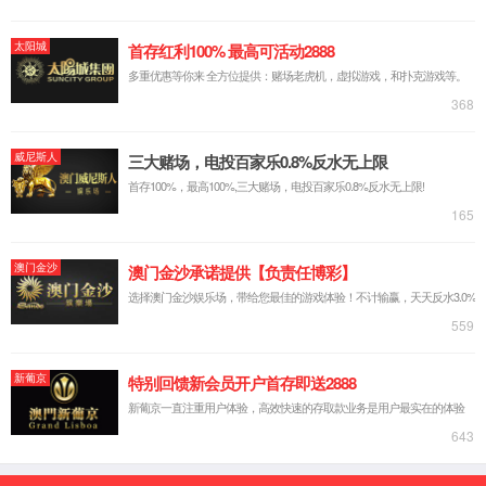
English