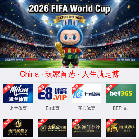
中国·918博天娱乐(股份有限公司)-官方网站