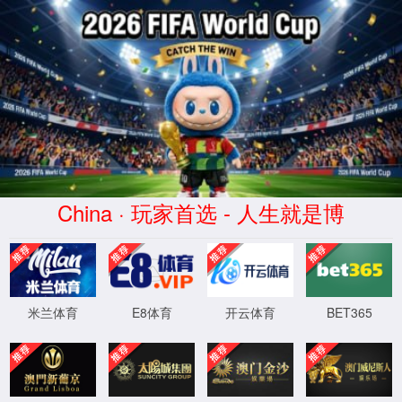
中国·918博天娱乐(股份有限公司)-官方网站