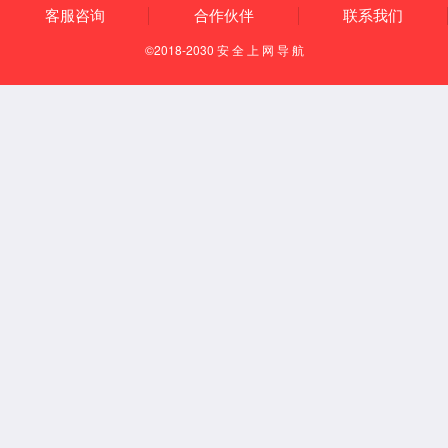
中文
English