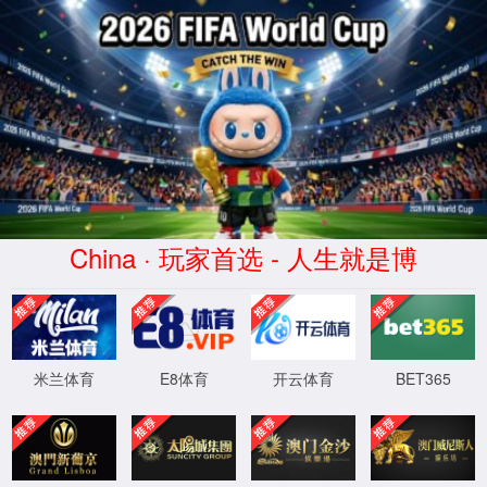
中国·918博天娱乐(股份有限公司)-官方网站