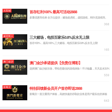
English