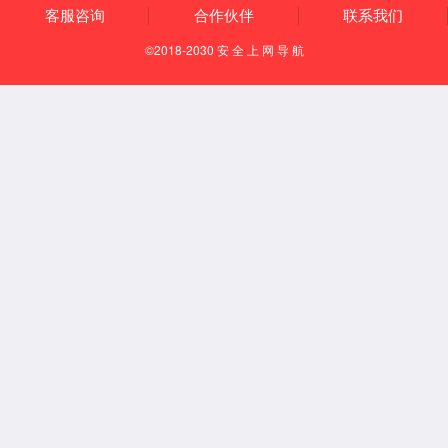
中文
English